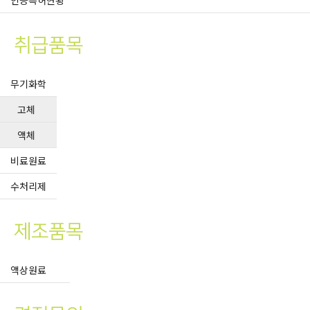
인증특허현황
취급품목
무기화학
고체
액체
비료원료
수처리제
제조품목
액상원료