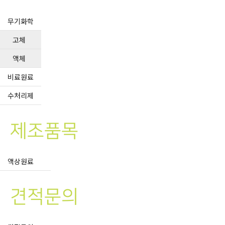
무기화학
고체
액체
비료원료
수처리제
제조품목
액상원료
견적문의