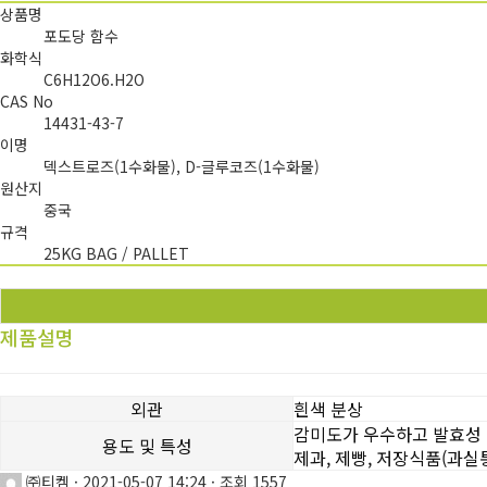
상품명
포도당 함수
화학식
C6H12O6.H2O
CAS No
14431-43-7
이명
덱스트로즈(1수화물), D-글루코즈(1수화물)
원산지
중국
규격
25KG BAG / PALLET
제품설명
외관
흰색 분상
감미도가 우수하고 발효성 
용도 및 특성
제과, 제빵, 저장식품(과실
㈜티켐
·
2021-05-07 14:24
·
조회 1557