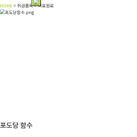
HOME
> 취급품목 > 비료원료
포도당 함수