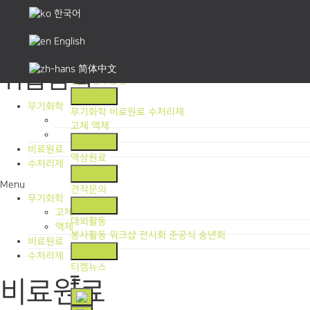
한국어
English
회사소개
인사말
조직도
연혁
오시는길
회사전경
무역국가
인증특허
简体中文
취급품목
본사
경주공장
취급품목
무기화학
무기화학
비료원료
수처리제
고체
액체
제조품목
비료원료
액상원료
수처리제
견적문의
Menu
견적문의
무기화학
대외활동
고체
대외활동
액체
봉사활동
워크샵
전시회
준공식
송년회
비료원료
티켐뉴스
수처리제
티켐뉴스
비료원료