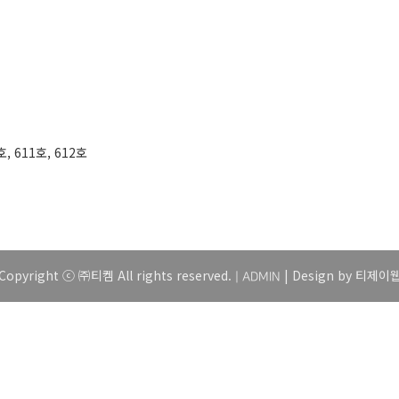
 611호, 612호
Copyright ⓒ ㈜티켐 All rights reserved.
| Design by 티제이
|
ADMIN