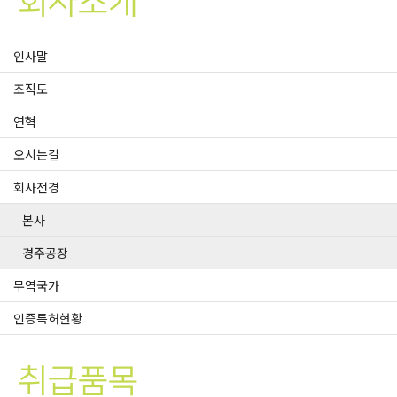
회사소개
인사말
조직도
연혁
오시는길
회사전경
본사
경주공장
무역국가
인증특허현황
취급품목