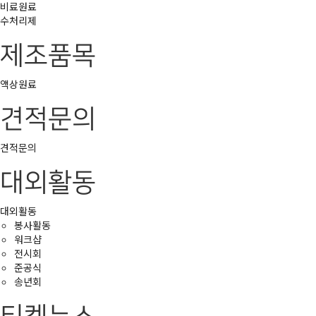
비료원료
수처리제
제조품목
액상원료
견적문의
견적문의
대외활동
대외활동
봉사활동
워크샵
전시회
준공식
송년회