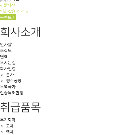
«
풀빅산
염화칼슘 식첨
»
목록보기
회사소개
인사말
조직도
연혁
오시는길
회사전경
본사
경주공장
무역국가
인증특허현황
취급품목
무기화학
고체
액체