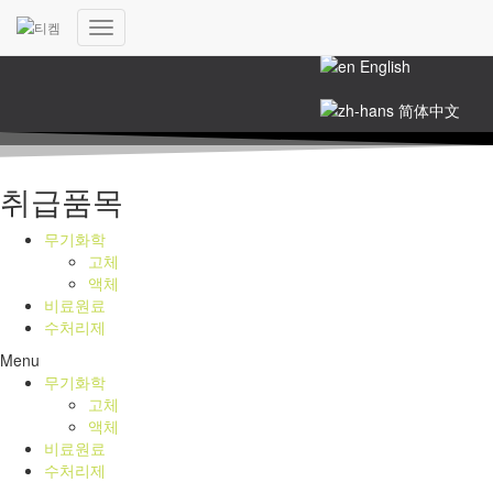
한국어
내
English
비
게
简体中文
이
션
토
글
취급품목
무기화학
고체
액체
비료원료
수처리제
Menu
무기화학
고체
액체
비료원료
수처리제