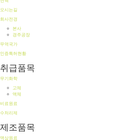
연혁
오시는길
회사전경
본사
경주공장
무역국가
인증특허현황
취급품목
무기화학
고체
액체
비료원료
수처리제
제조품목
액상원료