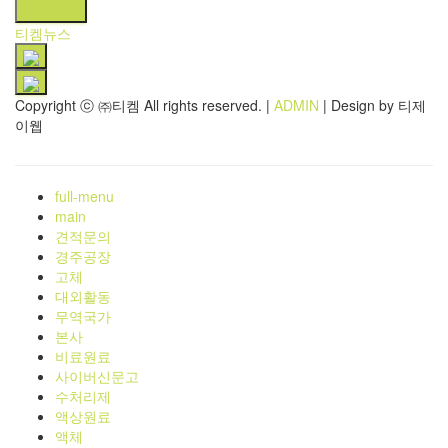
티켐뉴스
티켐뉴스
Copyright ⓒ ㈜티켐 All rights reserved.
|
ADMIN
| Design by 티제
이웹
full-menu
main
견적문의
경주공장
고체
대외활동
무역국가
본사
비료원료
사이버신문고
수처리제
액상원료
액체