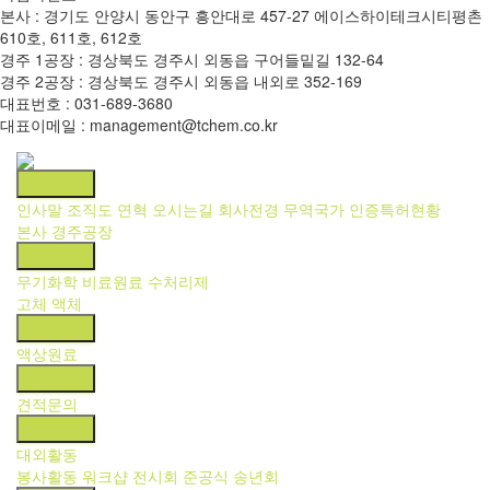
본사 : 경기도 안양시 동안구 흥안대로 457-27 에이스하이테크시티평촌
610호, 611호, 612호
경주 1공장 : 경상북도 경주시 외동읍 구어들밑길 132-64
경주 2공장 : 경상북도 경주시 외동읍 내외로 352-169
대표번호 : 031-689-3680
대표이메일 : management@tchem.co.kr
회사소개
인사말
조직도
연혁
오시는길
회사전경
무역국가
인증특허현황
본사
경주공장
취급품목
무기화학
비료원료
수처리제
고체
액체
제조품목
액상원료
견적문의
견적문의
대외활동
대외활동
봉사활동
워크샵
전시회
준공식
송년회