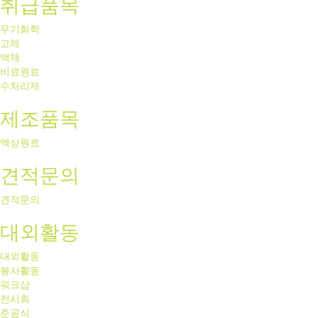
취급품목
무기화학
고체
액체
비료원료
수처리제
제조품목
액상원료
견적문의
견적문의
대외활동
대외활동
봉사활동
워크샵
전시회
준공식