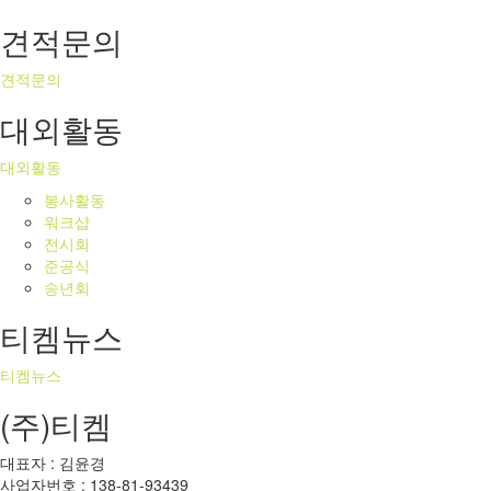
견적문의
견적문의
대외활동
대외활동
봉사활동
워크샵
전시회
준공식
송년회
티켐뉴스
티켐뉴스
(주)티켐
대표자 : 김윤경
사업자번호 : 138-81-93439