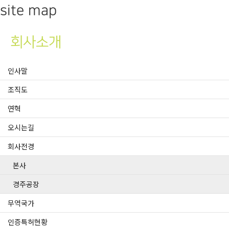
site map
회사소개
인사말
조직도
연혁
오시는길
회사전경
본사
경주공장
무역국가
인증특허현황