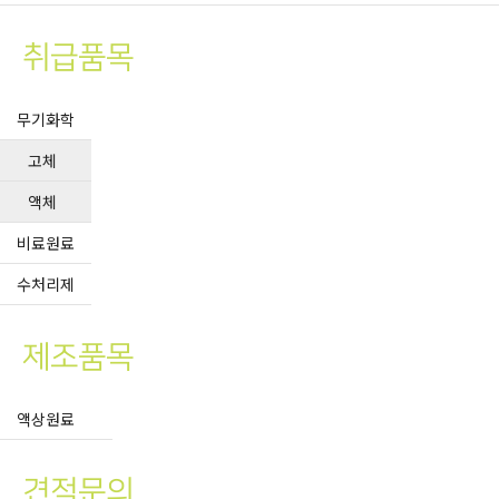
취급품목
무기화학
고체
액체
비료원료
수처리제
제조품목
액상원료
견적문의