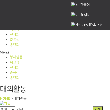
한국어
내비게이션
대외활동
English
토글
봉사활동
简体中文
워크샵
전시회
준공식
송년회
Menu
봉사활동
워크샵
전시회
준공식
송년회
대외활동
HOME
> 대외활동
검색