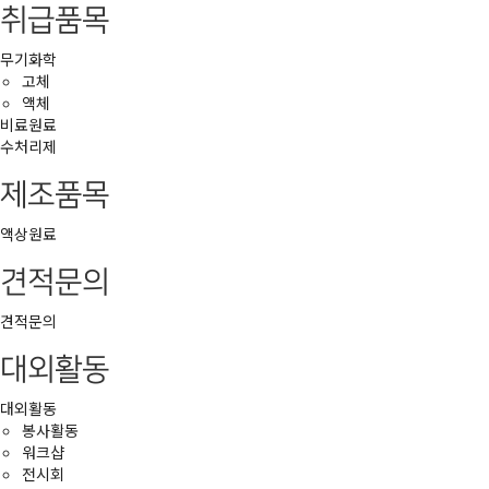
취급품목
무기화학
고체
액체
비료원료
수처리제
제조품목
액상원료
견적문의
견적문의
대외활동
대외활동
봉사활동
워크샵
전시회