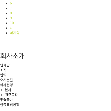
6
7
8
9
10
»
마지막
회사소개
인사말
조직도
연혁
오시는길
회사전경
본사
경주공장
무역국가
인증특허현황