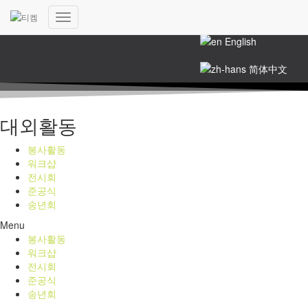
한국어
내
English
비
게
简体中文
이
션
토
글
대외활동
봉사활동
워크샵
전시회
준공식
송년회
Menu
봉사활동
워크샵
전시회
준공식
송년회