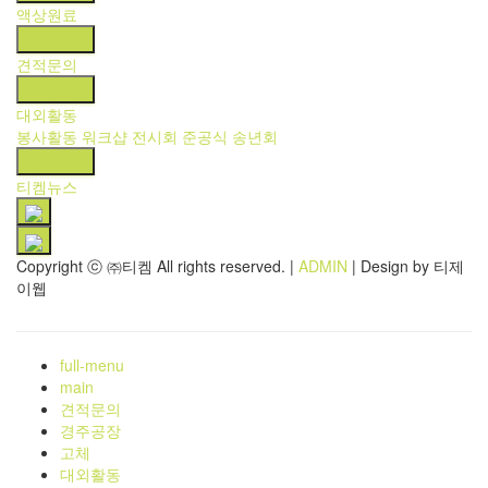
액상원료
견적문의
견적문의
대외활동
대외활동
봉사활동
워크샵
전시회
준공식
송년회
티켐뉴스
티켐뉴스
Copyright ⓒ ㈜티켐 All rights reserved.
|
ADMIN
| Design by 티제
이웹
full-menu
main
견적문의
경주공장
고체
대외활동