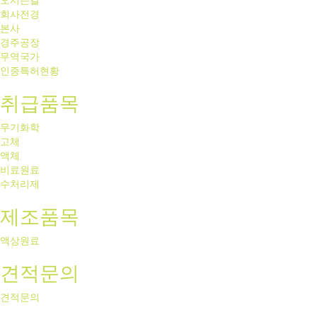
회사전경
본사
경주공장
무역국가
인증특허현황
취급품목
무기화학
고체
액체
비료원료
수처리제
제조품목
액상원료
견적문의
견적문의