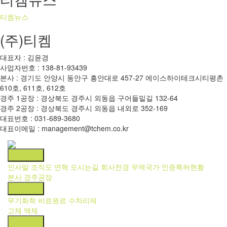
티켐뉴스
(주)티켐
대표자 : 김윤경
사업자번호 : 138-81-93439
본사 : 경기도 안양시 동안구 흥안대로 457-27 에이스하이테크시티평촌
610호, 611호, 612호
경주 1공장 : 경상북도 경주시 외동읍 구어들밑길 132-64
경주 2공장 : 경상북도 경주시 외동읍 내외로 352-169
대표번호 : 031-689-3680
대표이메일 : management@tchem.co.kr
회사소개
인사말
조직도
연혁
오시는길
회사전경
무역국가
인증특허현황
본사
경주공장
취급품목
무기화학
비료원료
수처리제
고체
액체
제조품목