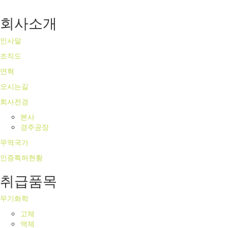
회사소개
인사말
조직도
연혁
오시는길
회사전경
본사
경주공장
무역국가
인증특허현황
취급품목
무기화학
고체
액체