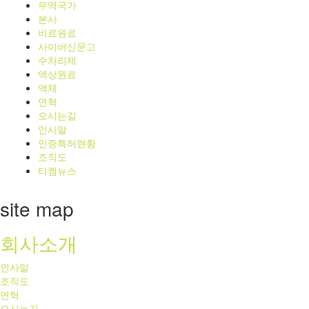
무역국가
본사
비료원료
사이버신문고
수처리제
액상원료
액체
연혁
오시는길
인사말
인증특허현황
조직도
티켐뉴스
site map
회사소개
인사말
조직도
연혁
오시는길