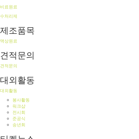
비료원료
수처리제
제조품목
액상원료
견적문의
견적문의
대외활동
대외활동
봉사활동
워크샵
전시회
준공식
송년회
티켐뉴스