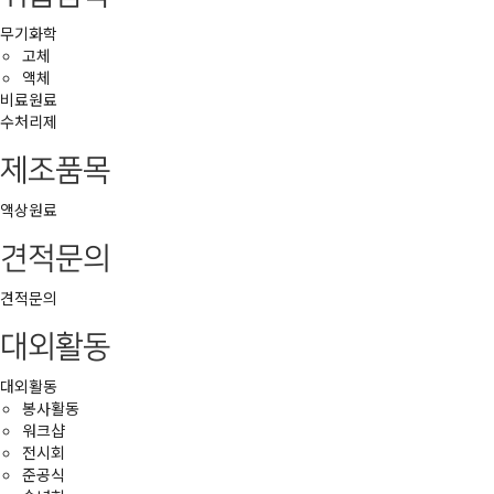
무기화학
고체
액체
비료원료
수처리제
제조품목
액상원료
견적문의
견적문의
대외활동
대외활동
봉사활동
워크샵
전시회
준공식