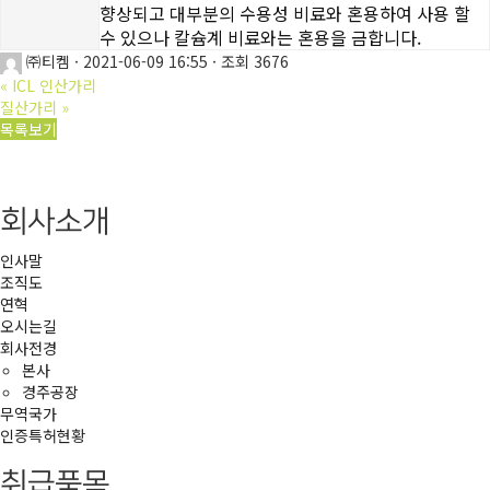
향상되고 대부분의 수용성 비료와 혼용하여 사용 할
수 있으나 칼슘계 비료와는 혼용을 금합니다.
㈜티켐
·
2021-06-09 16:55
·
조회 3676
«
ICL 인산가리
질산가리
»
목록보기
회사소개
인사말
조직도
연혁
오시는길
회사전경
본사
경주공장
무역국가
인증특허현황
취급품목