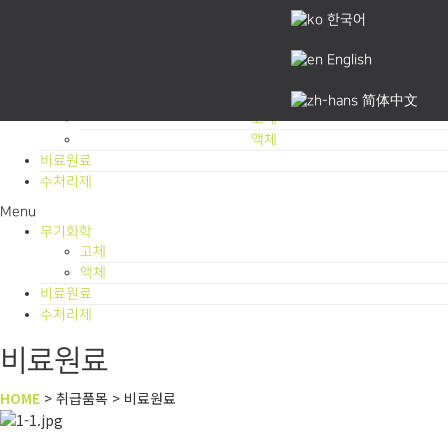
한국어
내비게이션
취급품목
English
토글
무기화학
简体中文
고체
액체
비료원료
수처리제
Menu
무기화학
고체
액체
비료원료
수처리제
비료원료
HOME
> 취급품목 > 비료원료