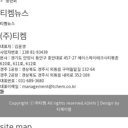
송년회
티켐뉴스
티켐뉴스
(주)티켐
대표자 : 김윤경
사업자번호 : 138-81-93439
본사 : 경기도 안양시 동안구 흥안대로 457-27 에이스하이테크시티평촌
610호, 611호, 612호
경주 1공장 : 경상북도 경주시 외동읍 구어들밑길 132-64
경주 2공장 : 경상북도 경주시 외동읍 내외로 352-169
대표번호 : 031-689-3680
대표이메일 : management@tchem.co.kr
Copyright ⓒ ㈜티켐 All rights reserved.
| Design by
ADMIN
티제이웹
site map