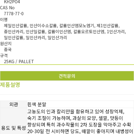
KH2PO4
CAS No
7778-77-0
이명
제일인산칼륨, 인산이수소칼륨, 칼륨인산염모노염기, 제1인산칼륨,
중인산카리, 인산일칼륨, 칼륨이인산염, 칼륨오르토인산염, 1인산가리,
일인산칼륨, 일인산카리, 일인산가리
원산지
중국
규격
25KG / PALLET
견적문의
제품설명
외관
흰색 분말
고농도의 인과 칼리만을 함유하고 있어 성장억제,
숙기 조절이 가능하며, 과살의 모양, 샐깔, 맛등이
향상되며 특히 과수작물의 2차 도장을 막아주고 수확
용도 및 특성
20-30일 전 시비하면 당도, 때깔이 좋아지며 내병성이